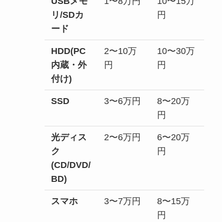
USBメモ
1〜8万円
10〜15万
リ/SDカ
円
ード
HDD(PC
2〜10万
10〜30万
内蔵・外
円
円
付け)
SSD
3〜6万円
8〜20万
円
光ディス
2〜6万円
6〜20万
ク
円
(CD/DVD/
BD)
スマホ
3〜7万円
8〜15万
円