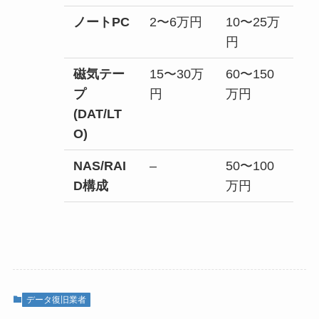
ノートPC
2〜6万円
10〜25万
円
磁気テー
15〜30万
60〜150
プ
円
万円
(DAT/LT
O)
NAS/RAI
–
50〜100
D構成
万円
データ復旧業者