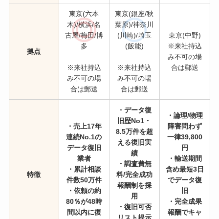
東京(六本
東京(銀座/秋
木)/横浜/名
葉原)/神奈川
古屋/梅田/博
(川崎)/埼玉
東京(中野)
多
(飯能)
※来社持込
拠点
み不可の場
※来社持込
※来社持込
合は郵送
み不可の場
み不可の場
合は郵送
合は郵送
・データ復
・論理/物理
旧歴No1・
・売上17年
障害問わず
8.5万件を超
連続No.1の
一律39,800
える復旧実
データ復旧
円
績
業者
・輸送期間
・調査費無
・累計相談
含め最短3日
特徴
料/完全成功
件数50万件
でデータ復
報酬制を採
・依頼の約
旧
用
80％が48時
・完全成果
・復旧可否
間以内に復
報酬でキャ
リスト提示