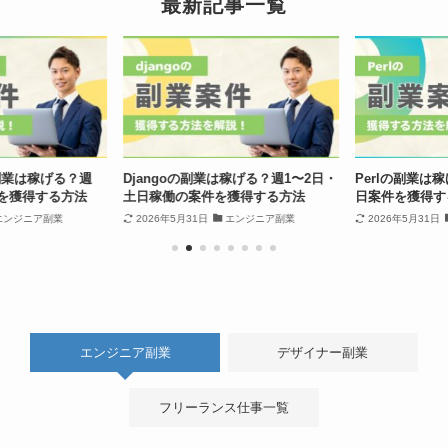
最新記事一覧
業は稼げる？週
Djangoの副業は稼げる？週1〜2日・
Perlの副業は稼
を獲得する方法
土日稼働の案件を獲得する方法
日案件を獲得す
ンジニア副業
2026年5月31日
エンジニア副業
2026年5月31日
エンジニア副業
デザイナー副業
フリーランス仕事一覧