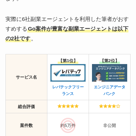
実際に6社副業エージェントを利用した筆者がおす
すめする
Go案件が豊富な副業エージェントは以下
の2社です
。
【第1位】
【第2位】
サービス名
レバテックフリー
エンジニアデータ
ランス
バンク
総合評価
案件数
約5万件
非公開