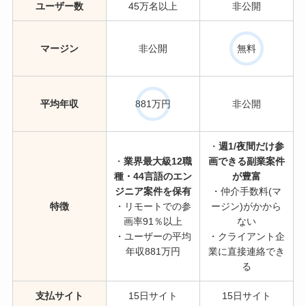
ユーザー数
45万名以上
非公開
マージン
非公開
無料
平均年収
881万円
非公開
・
週1/夜間だけ参
・
業界最大級12職
画できる副業案件
種・44言語のエン
が豊富
ジニア案件を保有
・仲介手数料(マ
特徴
・リモートでの参
ージン)がかから
画率91％以上
ない
・ユーザーの平均
・クライアント企
年収881万円
業に直接連絡でき
る
支払サイト
15日サイト
15日サイト