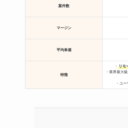
案件数
マージン
平均単価
・
リモ
・業界最大級
特徴
・ユー