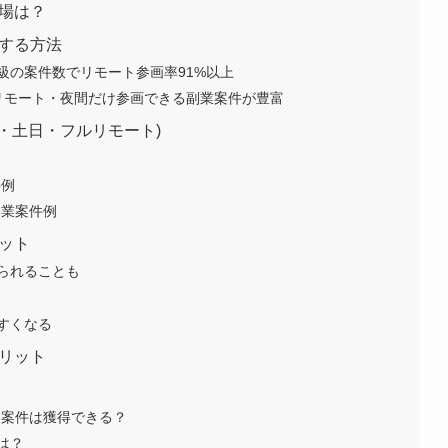
相場は？
得する方法
級の案件数でリモート参画率91%以上
リモート・夜間だけ参画できる副業案件が豊富
日・土日・フルリモート)
件例
副業案件例
リット
得られることも
すくなる
メリット
業案件は獲得できる？
は？