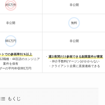
約5万件
非公開
非公開
無料
881万円
非公開
ートでの参画率91％以上
・
週1/夜間だけ参画できる副業案件が豊富
12職種・44言語のエンジニア
・仲介手数料(マージン)がかからない
案件を保有
・クライアント企業に直接連絡できる
ザーの平均年収881万円
もくじ