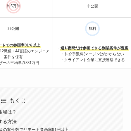
約5万件
非公開
非公開
無料
ートでの参画率91％以上
・
週1/夜間だけ参画できる副業案件が豊富
12職種・44言語のエンジニア
・仲介手数料(マージン)がかからない
案件を保有
・クライアント企業に直接連絡できる
ザーの平均年収881万円
もくじ
相場は？
する方法
級の案件数でリモート参画率91%以上