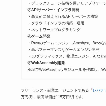
・ブロックチェーン技術を用いたアプリケー
③
APIサーバー・インフラ開発
・高負荷に耐えられるAPIサーバーの構築
・クラウドインフラの構築・運用
・ネットワークプログラミング
④
ゲーム開発
・Rustのゲームエンジン（Amethyst、Be
・高パフォーマンスなゲームエンジン開発
・3Dグラフィックス、物理エンジン、AIなど
⑤
WebAssembly開発
RustでWebAssemblyモジュールを作成
フリーランス・副業エージェントである『
レバテ
万円/月、最高単価は115万円/月です。