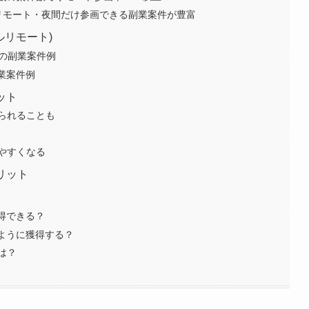
リモート・夜間だけ参画できる副業案件が豊富
ルリモート)
Pの副業案件例
業案件例
ット
得られることも
やすくなる
リット
得できる？
のように獲得する？
は？