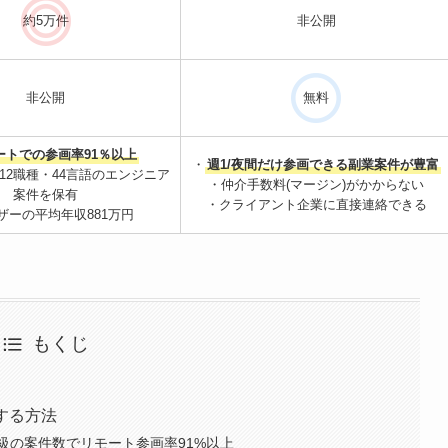
約5万件
非公開
非公開
無料
ートでの参画率91％以上
・
週1/夜間だけ参画できる副業案件が豊富
12職種・44言語のエンジニア
・仲介手数料(マージン)がかからない
案件を保有
・クライアント企業に直接連絡できる
ザーの平均年収881万円
もくじ
する方法
級の案件数でリモート参画率91%以上